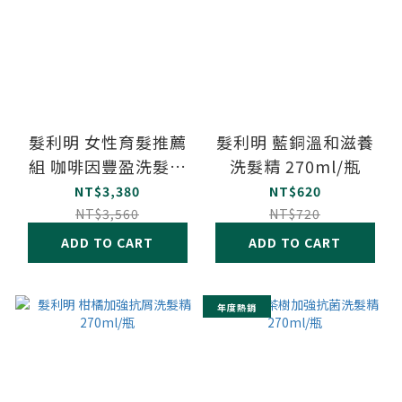
髮利明 女性育髮推薦
髮利明 藍銅溫和滋養
組 咖啡因豐盈洗髮精
洗髮精 270ml/瓶
+咖啡因舒壓養髮液
NT$3,380
NT$620
+藍銅髮根滋養噴劑
NT$3,560
NT$720
ADD TO CART
ADD TO CART
年度熱銷