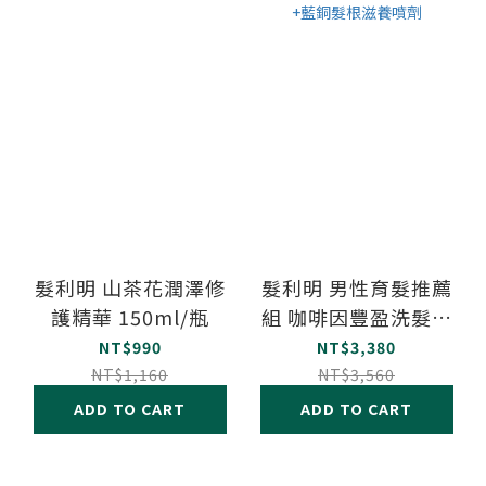
髮利明 山茶花潤澤修
髮利明 男性育髮推薦
護精華 150ml/瓶
組 咖啡因豐盈洗髮精
+鋸棕櫚草本養髮液
NT$990
NT$3,380
+藍銅髮根滋養噴劑
NT$1,160
NT$3,560
ADD TO CART
ADD TO CART