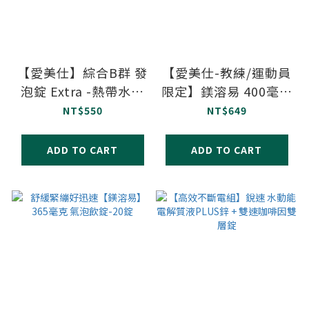
【愛美仕】綜合B群 發
【愛美仕-教練/運動員
泡錠 Extra -熱帶水果
限定】鎂溶易 400毫克
口味(無糖)-20錠 單片
口腔崩散微粒-20入
NT$550
NT$649
鋁箔裝
ADD TO CART
ADD TO CART