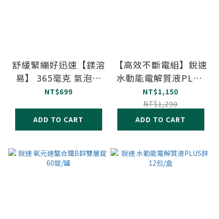
舒緩緊繃好迅速【鎂溶
【高效不斷電組】銳速
易】 365毫克 氣泡飲
水動能電解質液PLUS
錠-20錠
鋅 + 雙速咖啡因雙層
NT$699
NT$1,150
錠
NT$1,290
ADD TO CART
ADD TO CART