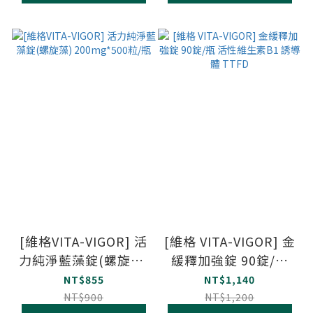
[維格VITA-VIGOR] 活
[維格 VITA-VIGOR] 金
力純淨藍藻錠(螺旋藻)
緩釋加強錠 90錠/瓶
200mg*500粒/瓶
活性維生素B1 誘導體
NT$855
NT$1,140
TTFD
NT$900
NT$1,200