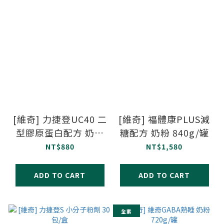
[維奇] 力捷登UC40 二
[維奇] 福體康PLUS減
型膠原蛋白配方 奶粉
糖配方 奶粉 840g/罐
840g/罐
NT$880
NT$1,580
ADD TO CART
ADD TO CART
全素