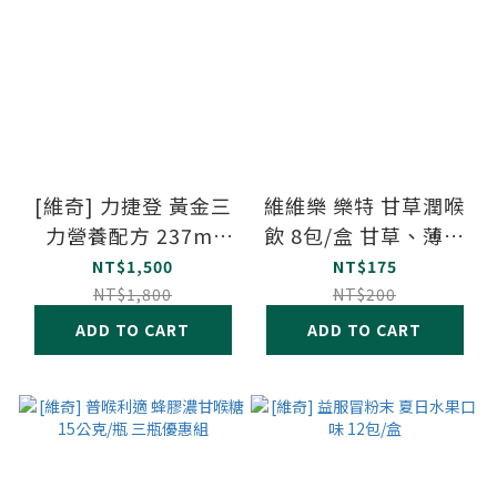
[維奇] 力捷登 黃金三
維維樂 樂特 甘草潤喉
力營養配方 237ml
飲 8包/盒 甘草、薄荷
x24罐/箱
雙效草本
NT$1,500
NT$175
NT$1,800
NT$200
ADD TO CART
ADD TO CART