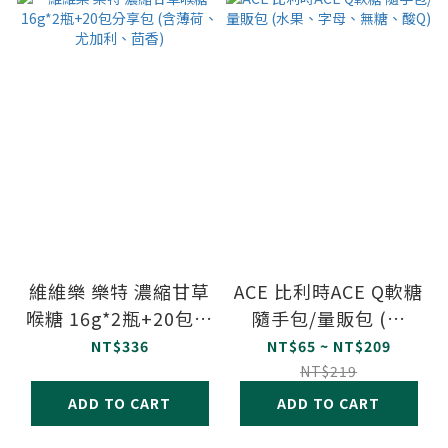
維維樂 樂特 濃縮甘草
ACE 比利時ACE Q軟糖
喉糖 16g*2瓶+20包分
隨手包/量販包 (水
享包 (含薄荷、尤加
果、字母、無糖、酸
NT$336
NT$65 ~ NT$209
利、茴香)
Q)
NT$219
ADD TO CART
ADD TO CART