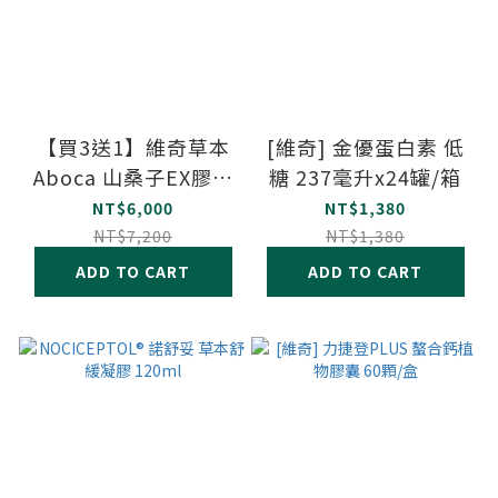
【買3送1】維奇草本
[維奇] 金優蛋白素 低
Aboca 山桑子EX膠囊
糖 237毫升x24罐/箱
70顆/瓶
NT$6,000
NT$1,380
NT$7,200
NT$1,380
ADD TO CART
ADD TO CART