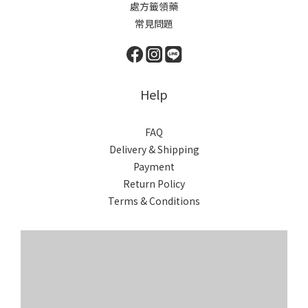
處方籤領藥
常見問題
Help
FAQ
Delivery & Shipping
Payment
Return Policy
Terms & Conditions