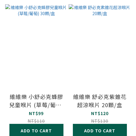
維維樂 小舒必克蜂膠
維維樂 舒必克紫錐花
兒童喉片 (草莓/葡萄)
超涼喉片 20顆/盒
30顆/盒
NT$99
NT$120
NT$110
NT$130
ADD TO CART
ADD TO CART