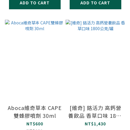
ADD TO CART
ADD TO CART
Aboca維奇草本 CAPE
[維奇] 鉻活力 高鈣營
雙蜂膠噴劑 30ml
養飲品 香草口味 1800
公克/罐
NT$600
NT$1,430