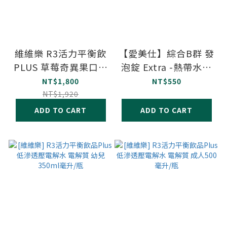
維維樂 R3活力平衡飲
【愛美仕】綜合B群 發
PLUS 草莓奇異果口味
泡錠 Extra -熱帶水果
24瓶/箱 電解水
口味(無糖)-20錠 單片
NT$1,800
NT$550
鋁箔裝
NT$1,920
ADD TO CART
ADD TO CART