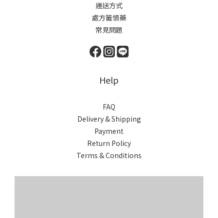
運送方式
處方籤領藥
常見問題
Help
FAQ
Delivery & Shipping
Payment
Return Policy
Terms & Conditions