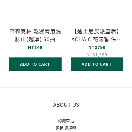
奈森克林 乾濕兩用洗
【迪士尼反派皇后】
臉巾(超厚) 60抽
AQUA C.花漾皙 滋漾
護手霜 2入組 (靜覓之
NT$49
NT$799
森香味 / 黑茶馥郁香
NT$1,580
味)
ADD TO CART
ADD TO CART
ABOUT US
認識森活
退換貨規範