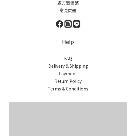
處方籤領藥
常見問題
Help
FAQ
Delivery & Shipping
Payment
Return Policy
Terms & Conditions