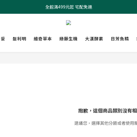
全館滿499元起 宅配免運
全館滿499元起 宅配免運
加入會員 $100元購物金現領現折
全館滿499元起 宅配免運
膚妥
髮利明
維奇草本
綠藤生機
大漢酵素
日芳魚精
抱歉，這個商品類別沒有相
建議您，選擇其他分類或者使用