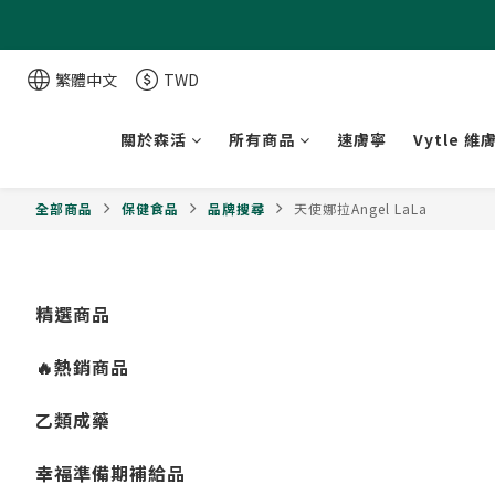
繁體中文
TWD
關於森活
所有商品
速膚寧
Vytle 維
全部商品
保健食品
品牌搜尋
天使娜拉Angel LaLa
精選商品
🔥熱銷商品
乙類成藥
幸福準備期補給品