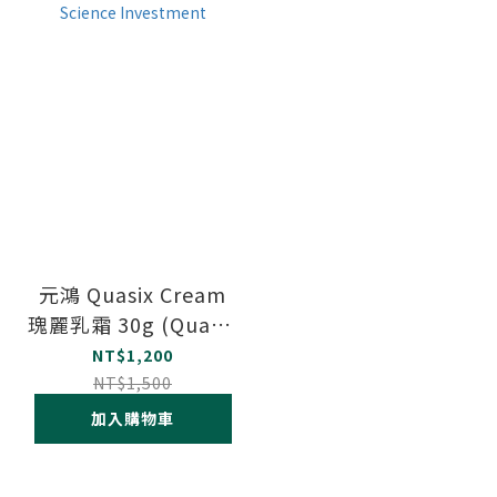
元鴻 Quasix Cream
瑰麗乳霜 30g (Quasix
Cream 30g) Life
NT$1,200
Science Investment
NT$1,500
加入購物車