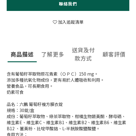
聯絡我們
加入追蹤清單
送貨及付
商品描述
了解更多
顧客評價
款方式
含有葡萄籽萃取物原花青素（ＯＰＣ）150 mg。
添加多種抗氧化物成份，更有易於人體吸收和利用。
營養食品，可長期食用。
奶素可食
品名：六鵬 葡萄籽複方膜衣錠
規格：30錠/盒
成份：葡萄籽萃取物、綠茶萃取物、柑橘生物類黃酮、酵母硒、
維生素E、維生素C、維生素B1、維生素B2、維生素B6、維生素
B12 、薑黃粉、比啶甲酸鉻、L-半胱胺酸鹽酸鹽。
食用方法：