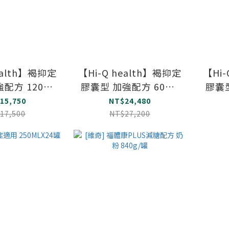
ealth】褐抑定
【Hi-Q health】褐抑定
【Hi-
配方 120包/
膠囊型 加強配方 60粒/
膠囊型
盒
盒 (買八送五 加碼贈品
盒 
15,750
NT$24,480
優惠組)
17,500
NT$27,200