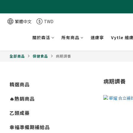
繁體中文
TWD
關於森活
所有商品
速膚寧
Vytle 維
全部商品
保健食品
病期調養
病期調養
精選商品
🔥熱銷商品
乙類成藥
幸福準備期補給品