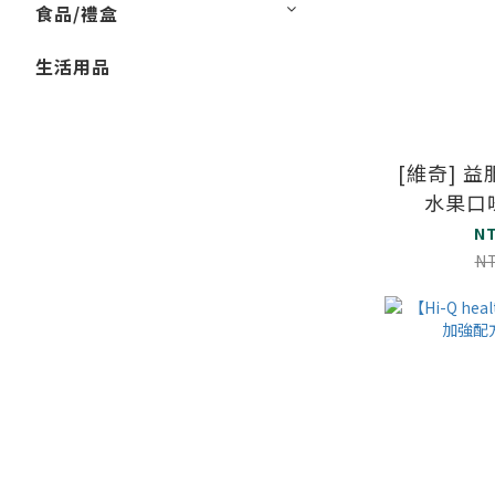
食品/禮盒
生活用品
[維奇] 
水果口味
N
N