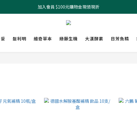
加入會員 $100元購物金現領現折
全館滿499元起 宅配免運
全館滿499元起 宅配免運
膚妥
髮利明
維奇草本
綠藤生機
大漢酵素
日芳魚精