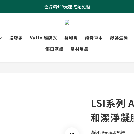
全館滿499元起 宅配免運
全館滿499元起 宅配免運
加入會員 $100元購物金現領現折
全館滿499元起 宅配免運
速膚寧
Vytle 維膚妥
髮利明
維奇草本
綠藤生機
傷口照護
醫材用品
LSI系列 
和潔淨凝膠
滿$499元超取免運