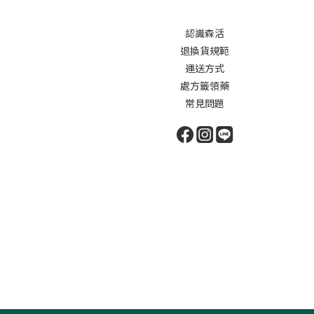
認識森活
退換貨規範
運送方式
處方籤領藥
常見問題