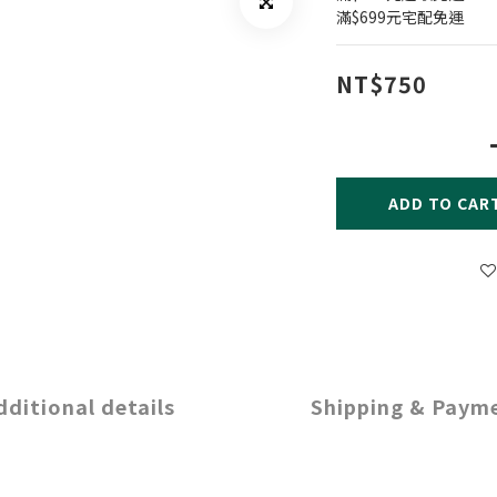
滿$699元宅配免運
NT$750
ADD TO CAR
dditional details
Shipping & Paym