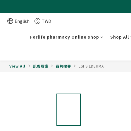
English
TWD
Forlife pharmacy Online shop
Shop All
View All
肌膚照護
品牌搜尋
LSI SILDERMA