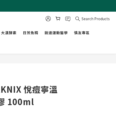
Search Products
大漢酵素
日芳魚精
銳速運動醫學
慎友專區
BUY NOW
AKNIX 悅痘寧溫
 100ml