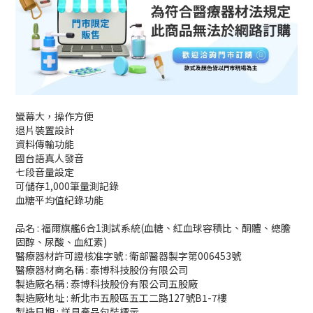
螢幕大，操作方便
退片裝置設計
資料傳輸功能
國台語真人發音
七段音量設定
可儲存1,000筆量測記錄
血糖平均值紀錄功能
品名 : 福爾旗艦6合1測試系統(血糖、紅血球容積比、酮體、總膽
固醇、尿酸、血紅素)
醫療器材許可證核准字號 : 衛部醫器製字第006453號
醫療器材商名稱 : 泰博科技股份有限公司
製造廠名稱 : 泰博科技股份有限公司五股廠
製造廠地址 : 新北市五股區五工二路127號B1-7樓
製造日期 : 詳見產品包裝標示