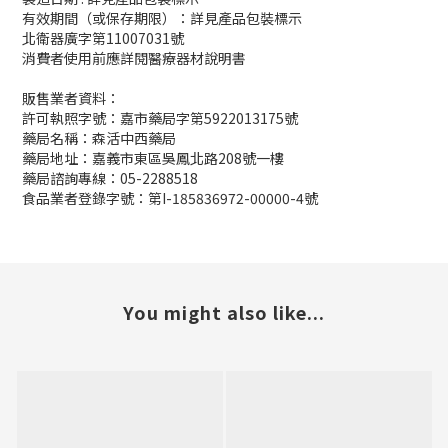
有效期間（或保存期限）：詳見產品包裝標示
北衛器廣字第11007031號
消費者使用前應詳閱醫療器材說明書
販售業者資料：
許可執照字號：嘉市藥局字第5922013175號
藥局名稱：森活中西藥局
藥局地址：嘉義市東區吳鳳北路208號一樓
藥局諮詢專線：05-2288518
食品業者登錄字號：第I-185836972-00000-4號
You might also like...