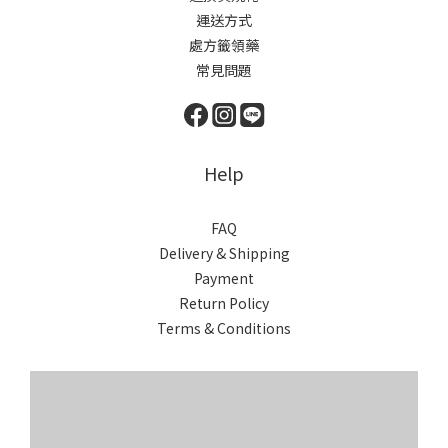
運送方式
處方籤領藥
常見問題
Help
FAQ
Delivery & Shipping
Payment
Return Policy
Terms & Conditions