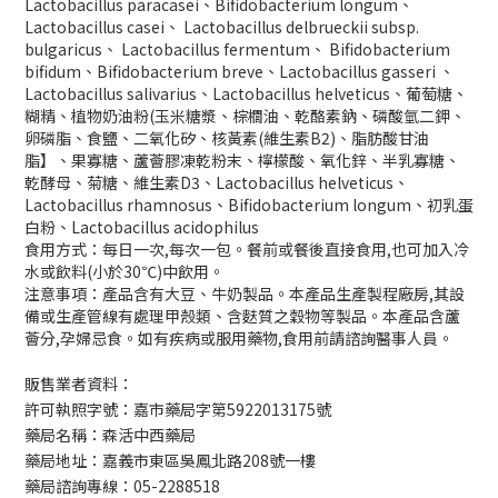
Lactobacillus paracasei、Bifidobacterium longum、
Lactobacillus casei、 Lactobacillus delbrueckii subsp.
bulgaricus、 Lactobacillus fermentum、 Bifidobacterium
bifidum、Bifidobacterium breve、Lactobacillus gasseri 、
Lactobacillus salivarius、Lactobacillus helveticus、葡萄糖、
糊精、植物奶油粉(玉米糖漿、棕櫚油、乾酪素鈉、磷酸氫二鉀、
卵磷脂、食鹽、二氧化矽、核黃素(維生素B2)、脂肪酸甘油
脂】、果寡糖、蘆薈膠凍乾粉末、檸檬酸、氧化鋅、半乳寡糖、
乾酵母、菊糖、維生素D3、Lactobacillus helveticus、
Lactobacillus rhamnosus、Bifidobacterium longum、初乳蛋
白粉、Lactobacillus acidophilus
食用方式：每日一次,每次一包。餐前或餐後直接食用,也可加入冷
水或飲料(小於30℃)中飲用。
注意事項：產品含有大豆、牛奶製品。本產品生產製程廠房,其設
備或生產管線有處理甲殼類、含麩質之穀物等製品。本產品含蘆
薈分,孕婦忌食。如有疾病或服用藥物,食用前請諮詢醫事人員。
販售業者資料：
許可執照字號：嘉市藥局字第5922013175號
藥局名稱：森活中西藥局
藥局地址：嘉義市東區吳鳳北路208號一樓
藥局諮詢專線：05-2288518