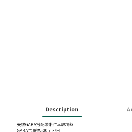
Description
A
天然GABA搭配酸棗仁萃取精華
GABA含量達500mg/日