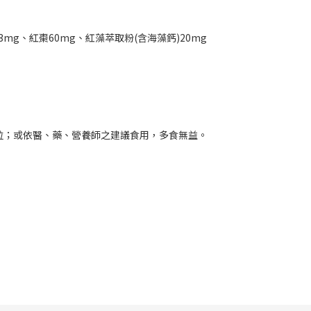
3mg、紅棗60mg、紅藻萃取粉(含海藻鈣)20mg
3粒；或依醫、藥、營養師之建議食用，多食無益。