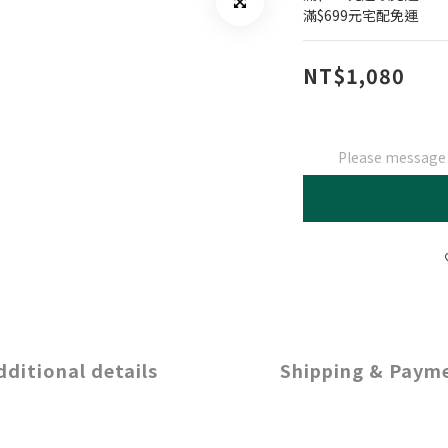
滿$699元宅配免運
NT$1,080
Please message t
dditional details
Shipping & Paym