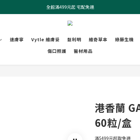
全館滿499元起 宅配免運
全館滿499元起 宅配免運
加入會員 $100元購物金現領現折
全館滿499元起 宅配免運
速膚寧
Vytle 維膚妥
髮利明
維奇草本
綠藤生機
傷口照護
醫材用品
港香蘭 G
60粒/盒
滿$499元超取免運