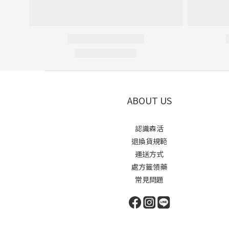
ABOUT US
認識森活
退換貨規範
運送方式
處方籤領藥
常見問題