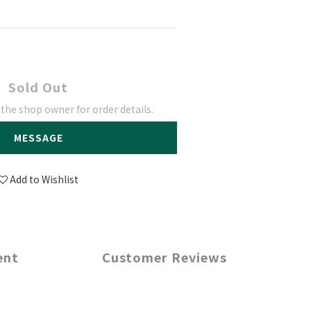
Sold Out
he shop owner for order details.
MESSAGE
Add to Wishlist
ent
Customer Reviews