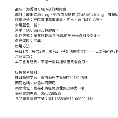
品名：港香蘭 GABA夜好眠膠囊
成分：酸棗仁190mg、麩胺酸發酵物(含GABA)167mg、甘草6
膠囊成分：羥丙基甲基纖維素、純水、食用紅色六號、
食用藍色一號。
淨重：500mgx60粒膠囊。
保存方式：請置於乾燥陰凉處,避免日光直射及受潮。
保存期限：三年。
使用方法：
每日1次，每次3粒，睡前1小時配溫開水食用，一日請勿超過
注意事項：
本品含有麩質，不適合對其過敏體質者食用。
販售業者資料：
許可執照字號：嘉市藥局字第5922013175號
藥局名稱：森活中西藥局
藥局地址：嘉義市東區吳鳳北路208號一樓
藥局諮詢專線：05-2288518
食品業者登錄字號：第I-185836972-00000-4號