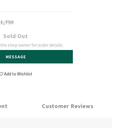
1,750
Sold Out
he shop owner for order details.
MESSAGE
Add to Wishlist
ent
Customer Reviews