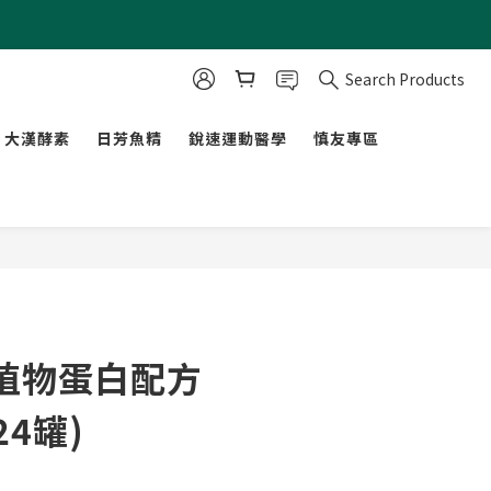
Search Products
大漢酵素
日芳魚精
銳速運動醫學
慎友專區
植物蛋白配方
24罐)