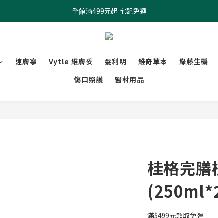
全館滿499元起 宅配免運
全館滿499元起 宅配免運
加入會員 $100元購物金現領現折
全館滿499元起 宅配免運
速膚寧
Vytle 維膚妥
髮利明
維奇草本
綠藤生機
傷口照護
醫材用品
桂格完膳
(250ml*
滿$499元超取免運