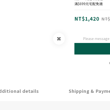
滿$699元宅配免運
NT$1,420
NT$
Please message t
dditional details
Shipping & Paym