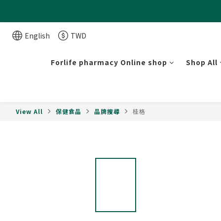
English
TWD
Forlife pharmacy Online shop
Shop All
View All
保健食品
品牌搜尋
桂格