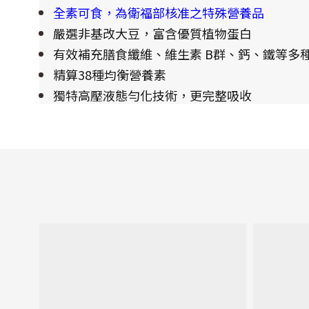
全素可食，為衛福部核准之特殊營養品
嚴選非基改大豆，富含優質植物蛋白
有效補充膳食纖維、維生素 B群、鈣、鐵等多
精算38種均衡營養素
獨特高壓液態勻化技術，更完整吸收