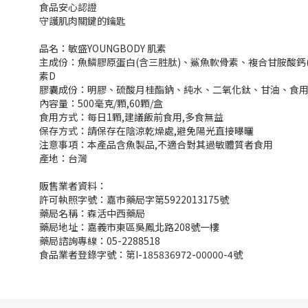
食品安心認證
守護肌肉關鍵的鑰匙
品名：敏盛YOUNGBODY 肌素
主成份：魚鱗膠原蛋白(含三胜肽)、鯊魚軟骨素、複合甘胺酸鈣(甘
素D
膠囊成份：明膠、硫酸月桂酯鈉、純水、二氧化鈦、甘油、食
內容量：500毫克/顆,60顆/盒
食用方式：每日1顆,建議飯前食用,多食無益
保存方式：請保存在陰涼乾燥處,避免陽光直接曝曬
注意事項：本產品含魚製品,不適合對其過敏體質者食用
產地：台灣
販售業者資料：
許可執照字號：嘉市藥局字第5922013175號
藥局名稱：森活中西藥局
藥局地址：嘉義市東區吳鳳北路208號一樓
藥局諮詢專線：05-2288518
食品業者登錄字號：第I-185836972-00000-4號