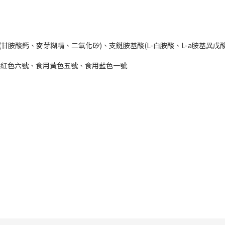
胺酸鈣、麥芽糊精、二氧化矽)、支鏈胺基酸(L-白胺酸、L-a胺基異戊酸
用紅色六號、食用黃色五號、食用藍色一號