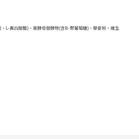
、L-異白胺酸)、黑酵母發酵物(含B-聚葡萄糖)、藜麥粉、維生