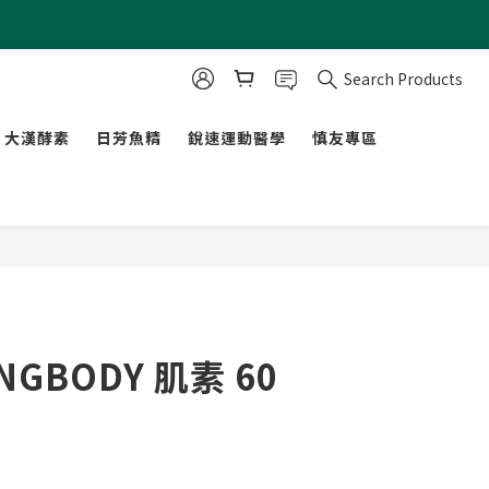
Search Products
大漢酵素
日芳魚精
銳速運動醫學
慎友專區
BUY NOW
GBODY 肌素 60