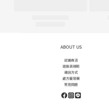
ABOUT US
認識森活
退換貨規範
運送方式
處方籤領藥
常見問題