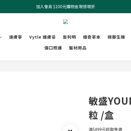
加入會員 $100元購物金現領現折
全館滿499元起 宅配免運
全館滿499元起 宅配免運
速膚寧
Vytle 維膚妥
髮利明
維奇草本
綠藤生機
傷口照護
醫材用品
敏盛YOUN
粒 /盒
滿$499元超取免運