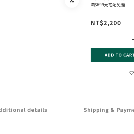
滿$699元宅配免運
NT$2,200
ADD TO CAR
dditional details
Shipping & Paym