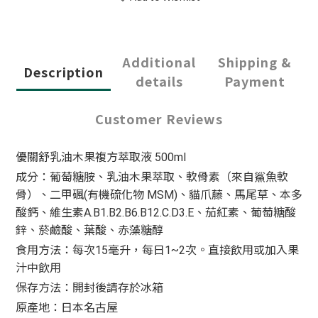
Additional
Shipping &
Description
details
Payment
Customer Reviews
優關舒乳油木果複方萃取液 500ml
成分：葡萄糖胺、乳油木果萃取、軟骨素（來自鯊魚軟
骨）、二甲碸(有機硫化物 MSM)、貓爪藤、馬尾草、本多
酸鈣、維生素A.B1.B2.B6.B12.C.D3.E、茄紅素、葡萄糖酸
鋅、菸鹼酸、葉酸、赤藻糖醇
食用方法：每次15毫升，每日1~2次。直接飲用或加入果
汁中飲用
保存方法：開封後請存於冰箱
原產地：日本名古屋