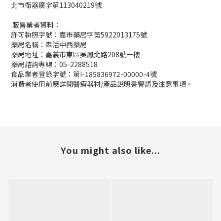
北市衛器廣字第113040219號
販售業者資料：
許可執照字號：嘉市藥局字第5922013175號
藥局名稱：森活中西藥局
藥局地址：嘉義市東區吳鳳北路208號一樓
藥局諮詢專線：05-2288518
食品業者登錄字號：第I-185836972-00000-4號
消費者使用前應詳閱醫療器材/產品說明書警語及注意事項。
You might also like...