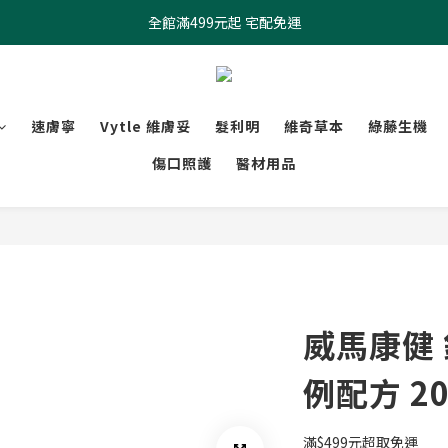
全館滿499元起 宅配免運
全館滿499元起 宅配免運
加入會員 $100元購物金現領現折
全館滿499元起 宅配免運
速膚寧
Vytle 維膚妥
髮利明
維奇草本
綠藤生機
傷口照護
醫材用品
威馬康健
例配方 2
滿$499元超取免運