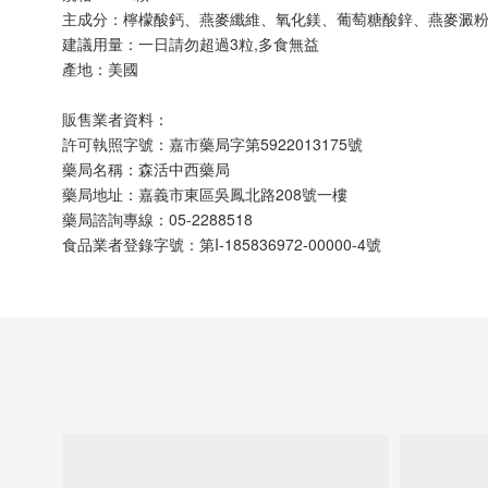
主成分：檸檬酸鈣、燕麥纖維、氧化鎂、葡萄糖酸鋅、燕麥澱粉、
建議用量：一日請勿超過3粒,多食無益
產地：美國
販售業者資料：
許可執照字號：嘉市藥局字第5922013175號
藥局名稱：森活中西藥局
藥局地址：嘉義市東區吳鳳北路208號一樓
藥局諮詢專線：05-2288518
食品業者登錄字號：第I-185836972-00000-4號