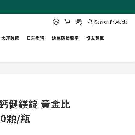
Search Products
大漢酵素
日芳魚精
銳速運動醫學
慎友專區
BUY NOW
 鈣健鎂錠 黃金比
00顆/瓶