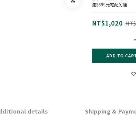
滿$699元宅配免運
NT$1,020
NT$
ADD TO CAR
dditional details
Shipping & Paym