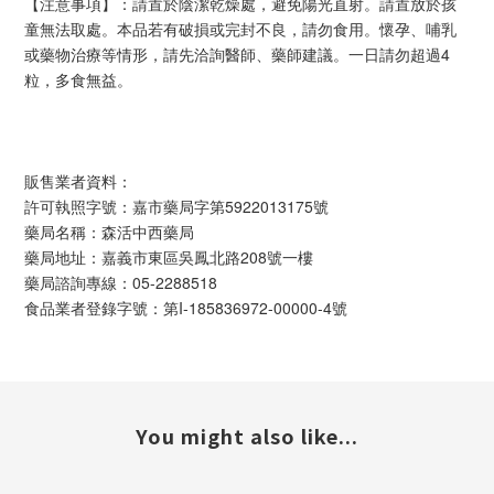
【注意事項】：請置於陰潔乾燥處，避免陽光直射。請置放於孩
童無法取處。本品若有破損或完封不良，請勿食用。懷孕、哺乳
或藥物治療等情形，請先洽詢醫師、藥師建議。一日請勿超過4
粒，多食無益。
販售業者資料：
許可執照字號：嘉市藥局字第5922013175號
藥局名稱：森活中西藥局
藥局地址：嘉義市東區吳鳳北路208號一樓
藥局諮詢專線：05-2288518
食品業者登錄字號：第I-185836972-00000-4號
You might also like...