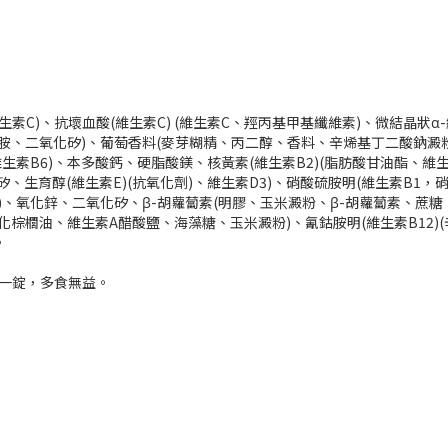
素C)、抗壞血酸(維生素C) (維生素C、羥丙基甲基纖維素)、微結晶狀α-纖
胺、二氧化矽)、葡萄香料(麥芽糊精、丙二醇、香料、辛烯基丁二酸鈉澱粉
維生素B6)、本多酸鈣、硬脂酸鎂、核黃素(維生素B2)(脂肪酸甘油酯、維生
生育醇(維生素E)(抗氧化劑)、維生素D3)、硝酸硫胺明(維生素B1，硝酸
、氧化鋅、二氧化矽、β-胡蘿蔔素(明膠、玉米澱粉、β-胡蘿蔔素、蔗糖、
氫化棕櫚油、維生素A醋酸鹽、海藻糖、玉米澱粉)、氰鈷胺明(維生素B12
。
過一錠，多食無益。