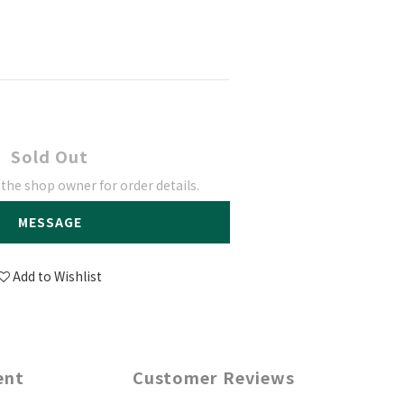
Sold Out
he shop owner for order details.
MESSAGE
Add to Wishlist
ent
Customer Reviews