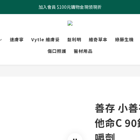
加入會員 $100元購物金現領現折
全館滿499元起 宅配免運
全館滿499元起 宅配免運
速膚寧
Vytle 維膚妥
髮利明
維奇草本
綠藤生機
傷口照護
醫材用品
善存 小善
他命C 9
嚼劑