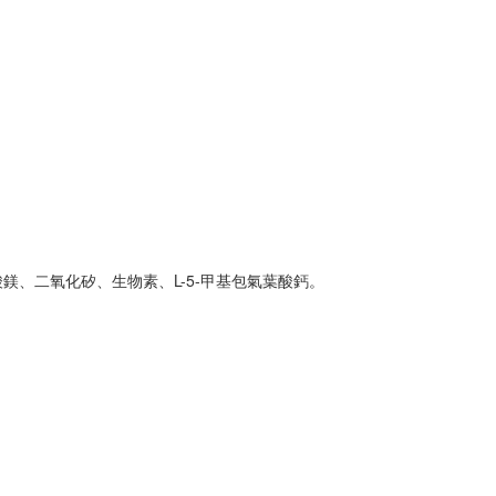
鎂、二氧化矽、生物素、L-5-甲基包氣葉酸鈣。