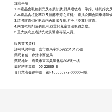
注意事項：
1.本產品含乳糖製品及谷胱甘肽,對其過敏者、孕婦、哺乳婦女
2.本產品含植物萃取及發酵來源之原料,生產批次間會因季節氣
3.請將膠囊倒於瓶蓋内再取出食用,避免污染其他膠囊。
4.内附乾燥劑請勿食用,並置於兒童無法取得之處。
5.重大疾病患者請先微詢醫療專業人員。
販售業者資料：
許可執照字號：嘉市藥局字第5922013175號
藥局名稱：森活中西藥局
藥局地址：嘉義市東區吳鳳北路208號一樓
藥局諮詢專線：05-2288518
食品業者登錄字號：第I-185836972-00000-4號