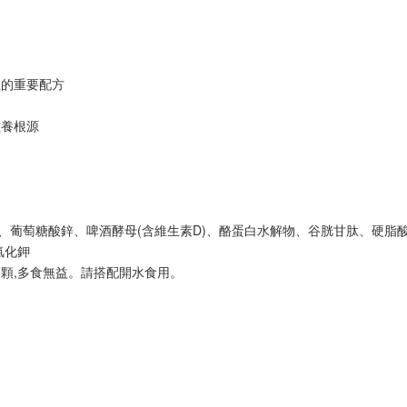
生的重要配方
滋養根源
、葡萄糖酸鋅、啤酒酵母(含維生素D)、酪蛋白水解物、谷胱甘肽、硬脂酸
氯化鉀
3顆,多食無益。請搭配開水食用。