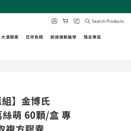
Search Products
大漢酵素
日芳魚精
銳速運動醫學
慎友專區
惠組】金博氏
 萬絲萌 60顆/盒 專
取複方膠囊