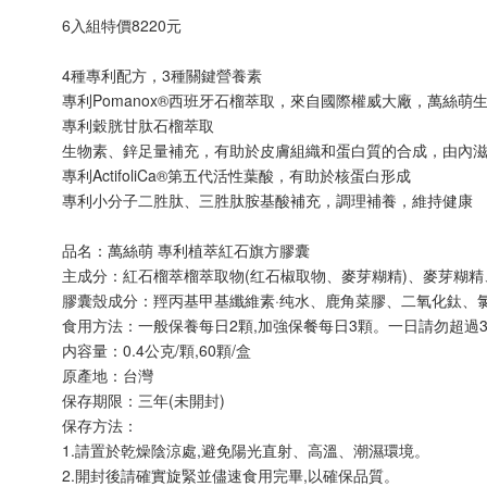
6入組特價8220元
4種專利配方，3種關鍵營養素
專利Pomanox®西班牙石榴萃取，來自國際權威大廠，萬絲萌
專利穀胱甘肽石榴萃取
生物素、鋅足量補充，有助於皮膚組織和蛋白質的合成，由內
專利ActifoliCa®第五代活性葉酸，有助於核蛋白形成
專利小分子二胜肽、三胜肽胺基酸補充，調理補養，維持健康
品名：萬絲萌 專利植萃紅石旗方膠囊
主成分：紅石榴萃榴萃取物(红石椒取物、麥芽糊精)、麥芽糊精
膠囊殼成分：羥丙基甲基纖維素·纯水、鹿角菜膠、二氧化鈦、
食用方法：一般保養每日2顆,加強保餐每日3顆。一日請勿超過
内容量：0.4公克/顆,60顆/盒
原產地：台灣
保存期限：三年(未開封)
保存方法：
1.請置於乾燥陰涼處,避免陽光直射、高溫、潮濕環境。
2.開封後請確實旋緊並儘速食用完畢,以確保品質。