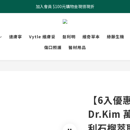
加入會員 $100元購物金現領現折
全館滿499元起 宅配免運
全館滿499元起 宅配免運
速膚寧
Vytle 維膚妥
髮利明
維奇草本
綠藤生機
傷口照護
醫材用品
【6入優
Dr.Kim
利石榴萃