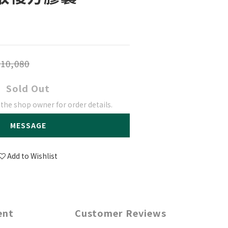
10,080
Sold Out
he shop owner for order details.
MESSAGE
Add to Wishlist
ent
Customer Reviews