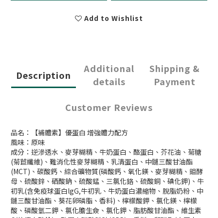
Add to Wishlist
Additional
Shipping &
Description
details
Payment
Customer Reviews
品名：【補體素】優蛋白 增強體力配方
風味：原味
成分：逆滲透水、麥芽糊精、牛奶蛋白、酪蛋白、芥花油、菊糖
(菊苣纖維)、難消化性麥芽糊精、乳清蛋白、中鏈三酸甘油酯
(MCT)、碳酸鈣、綜合礦物質(磷酸鈣、氧化鎂、麥芽糊精、鉬酵
母、硫酸鋅、硒酸鈉、硫酸錳、三氯化鉻、硫酸銅、碘化鉀)、牛
初乳(含免疫球蛋白lgG,牛初乳、牛奶蛋白濃縮物、脫脂奶粉、中
鏈三酸甘油酯、葵花卵磷脂、香料)、檸檬酸鉀、氯化鎂、檸檬
酸、磷酸氫二鉀、氯化膽生僉、氯化鉀、脂肪酸甘油酯、維生素