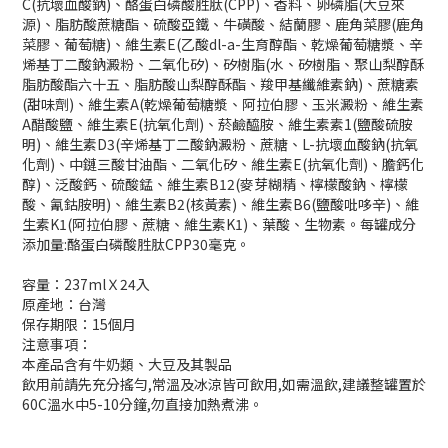
C(抗壞血酸鈉)、酪蛋白磷酸胜肽(CPP)、香料、卵磷脂(大豆來
源)、脂肪酸蔗糖酯、硫酸亞鐵、牛磺酸、結蘭膠、鹿角菜膠(鹿角
菜膠、葡萄糖)、維生素E(乙酸dl-a-生育醇酯、乾燥葡萄糖漿、辛
烯基丁二酸鈉澱粉、二氧化矽)、矽樹脂(水、矽樹脂、聚山梨醇酥
脂肪酸酯六十五、脂肪酸山梨醇酥酯、羧甲基纖維素鈉)、蔗糖素
(甜味劑)、維生素A(乾燥葡萄糖漿、阿拉伯膠、玉米澱粉、維生素
A醋酸鹽、維生素E(抗氧化劑)、菸鹼醯胺、維生素素1(鹽酸硫胺
明)、維生素D3(辛烯基丁二酸鈉澱粉、蔗糖、L-抗壞血酸鈉(抗氧
化劑)、中鏈三酸甘油酯、二氧化矽、維生素E(抗氧化劑)、膽鈣化
醇)、泛酸鈣、硫酸錳、維生素B12(麥芽糊精、檸檬酸鈉、檸檬
酸、氰鈷胺明)、維生素B2(核黃素)、維生素B6(鹽酸吡哆辛)、維
生素K1(阿拉伯膠、蔗糖、維生素K1)、葉酸、生物素。每罐成分
添加量:酪蛋白磷酸胜肽CPP30毫克。
容量：237mlＸ24入
原產地：台灣
保存期限：15個月
注意事項：
本產品含有牛奶類、大豆及其製品
飲用前請先充分搖勻,常溫及冰涼皆可飲用,如需溫飲,建議整罐置於
60C溫水中5-10分鐘,勿直接加熱煮沸。