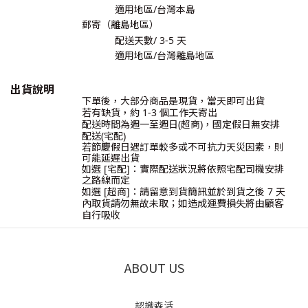
適用地區/台灣本島
郵寄（離島地區）
配送天數/
3-5
天
適用地區/台灣離島地區
出貨說明
下單後，大部分商品是現貨，當天即可出貨
若有缺貨，約
1-3
個工作天寄出
配送時間為
週一至週日(超商)，國定假日無安排
配送(宅配)
若節慶假日遇訂單較多或不可抗力天災因素，則
可能延遲出貨
如選 [宅配]：實際配送狀況將依照宅配司機安排
之路線而定
如選 [超商]：請留意到貨簡訊並於到貨之後
7
天
內取貨請勿無故未取；如造成運費損失將由顧客
自行吸收
ABOUT US
認識森活