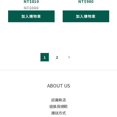
30包 檸檬酸鈣 K2 D3
粒/瓶
NT$810
NT$980
益生菌
NT$900
加入購物車
加入購物車
1
2
ABOUT US
認識森活
退換貨規範
運送方式