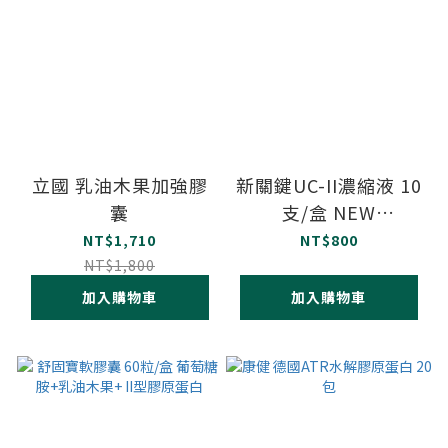
立國 乳油木果加強膠
新關鍵UC-II濃縮液 10
囊
支/盒 NEW
MEGABON 非變性蛋
NT$1,710
NT$800
白聚醣、非變性第二型
NT$1,800
膠原蛋白
加入購物車
加入購物車