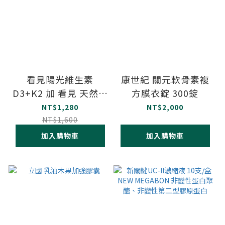
看見陽光維生素
康世紀 關元軟骨素複
D3+K2 加 看見 天然海
方膜衣錠 300錠
藻 鈣鎂錠
NT$1,280
NT$2,000
NT$1,600
加入購物車
加入購物車