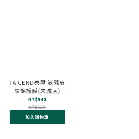
TAICEND泰陞 液態皮
膚保護膜(未滅菌)
100ml
NT$540
NT$650
加入購物車