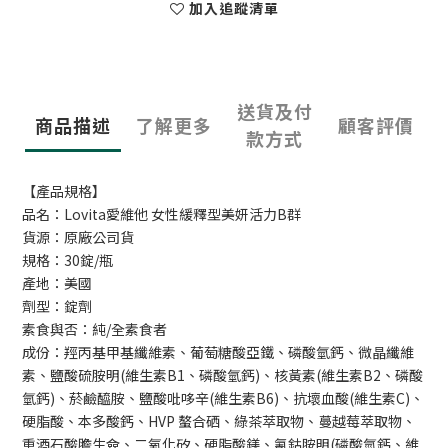
加入追蹤清單
送貨及付
商品描述
了解更多
顧客評價
款方式
【產品規格】
品名：Lovita愛維他 女性緩釋型美妍活力B群
貨源：原廠公司貨
規格：30錠/瓶
產地：美國
劑型：錠劑
素食與否：純/全素食者
成份：羥丙基甲基纖維素、葡萄糖酸亞鐵、磷酸氫鈣、微晶纖維
素、鹽酸硫胺明(維生素B1、磷酸氫鈣)、核黃素(維生素B2、磷酸
氫鈣)、菸鹼醯胺、鹽酸吡哆辛(維生素B6)、抗壞血酸(維生素C)、
硬脂酸、本多酸鈣、HVP 螯合硒、綠茶萃取物、蔓越莓萃取物、
重酒石酸膽生僉、二氧化矽、硬脂酸鎂、氰鈷胺明(磷酸氫鈣、維