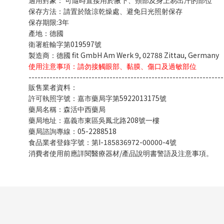
適用對象：
可隨時直接用於腋下、頸部及身上易出汗的部位
保存方法：請置於陰涼乾燥處、避免日光照射保存
:3
保存期限
年
產地：德國
019597
衛署粧輸字第
號
fit GmbH Am Werk 9, 02788 Zittau, Germany
製造商：德國
使用注意事項：請勿接觸眼部、黏膜、傷口及過敏部位
-----------------------------------------------------------------
販售業者資料：
5922013175
許可執照字號：嘉市藥局字第
號
藥局名稱：森活中西藥局
208
藥局地址：嘉義市東區吳鳳北路
號一樓
05-2288518
藥局諮詢專線：
I-185836972-00000-4
食品業者登錄字號：第
號
/
消費者使用前應詳閱醫療器材
產品說明書警語及注意事項。