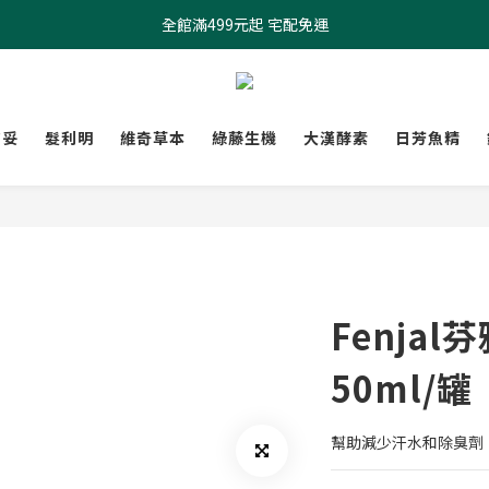
全館滿499元起 宅配免運
全館滿499元起 宅配免運
加入會員 $100元購物金現領現折
全館滿499元起 宅配免運
膚妥
髮利明
維奇草本
綠藤生機
大漢酵素
日芳魚精
Fenjal
50ml/罐
幫助減少汗水和除臭劑