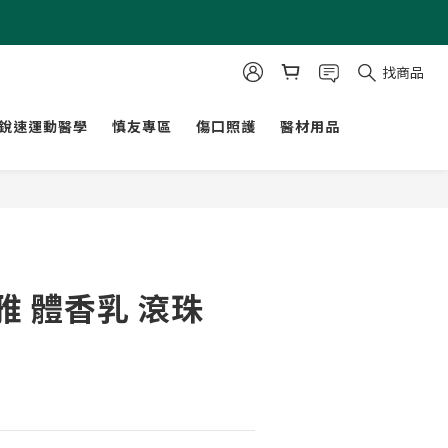
找商品
銳速運動醫學
慎友專區
傷口照護
醫材用品
立即購買
芬雅 體香乳 滾珠