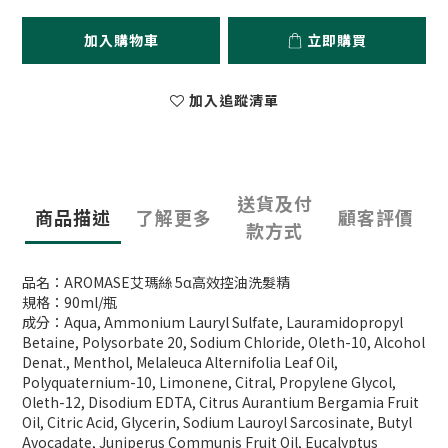
加入購物車
立即購買
加入追蹤清單
送貨及付
商品描述
了解更多
顧客評價
款方式
品名：AROMASE艾瑪絲 5α高效控油洗髮精
規格：90ml/瓶
成分：Aqua, Ammonium Lauryl Sulfate, Lauramidopropyl
Betaine, Polysorbate 20, Sodium Chloride, Oleth-10, Alcohol
Denat., Menthol, Melaleuca Alternifolia Leaf Oil,
Polyquaternium-10, Limonene, Citral, Propylene Glycol,
Oleth-12, Disodium EDTA, Citrus Aurantium Bergamia Fruit
Oil, Citric Acid, Glycerin, Sodium Lauroyl Sarcosinate, Butyl
Avocadate, Juniperus Communis Fruit Oil, Eucalyptus