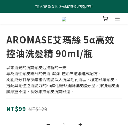
加入會員 $100元購物金現領現折
全館滿499元起 宅配免運
全館滿499元起 宅配免運
AROMASE艾瑪絲 5α高效
控油洗髮精 90ml/瓶
以零油光的清爽頭皮迎接新的一天!
專為油性頭皮設計的去油-潔淨-控油三道漸進式配方。
獨創成分甘草次酸複合物能深入清潔毛孔油垢、穩定舒緩頭皮。
搭配具絕佳控油能力的5α酯化鱷梨油調理皮脂分泌，揮別頭皮油
膩厚重不適，長效維持頭皮清爽舒適。
NT$99
NT$129