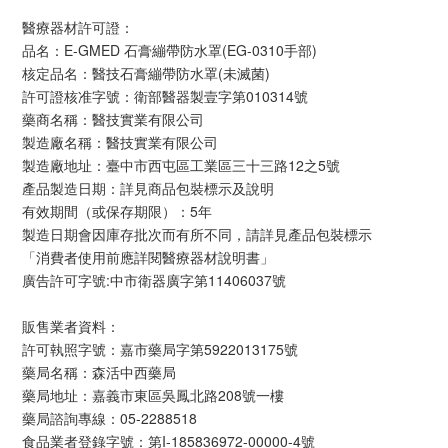
醫療器材許可證：
品名：E-GMED 石膏繃帶防水罩(EG-0310手部)
核定品名：醫技石膏繃帶防水罩(未滅菌)
許可證核准字號：衛部醫器製壹字第010314號
藥商名稱：醫技實業有限公司
製造廠名稱：醫技實業有限公司
製造廠地址：臺中市西屯區工業區三十三路12之5號
產品製造日期：詳見商品包裝標示及說明
有效期間（或保存期限）：5年
製造日期會因庫存批次而有所不同，請詳見產品包裝標示
「消費者使用前應詳閱醫療器材說明書」
廣告許可字號:中市衛器廣字第11406037號
販售業者資料：
許可執照字號：嘉市藥局字第5922013175號
藥局名稱：森活中西藥局
藥局地址：嘉義市東區吳鳳北路208號一樓
藥局諮詢專線：05-2288518
食品業者登錄字號：第I-185836972-00000-4號