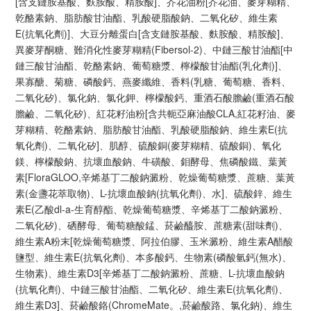
[含支鏈胺基酸、麩胺酸、精胺酸]、芥花油粉[芥花油、麥芽糊精、
乾酪素鈉、脂肪酸甘油酯、乳酸硬脂酸鈉、二氧化矽、維生素
E(抗氧化劑)]、大豆分離蛋白[含支鏈胺基酸、麩胺酸、精胺酸]、
異麥芽酮糖、難消化性麥芽糊精(Fibersol-2)、中鏈三酸甘油酯[中
鏈三酸甘油酯、乾酪素鈉、葡萄糖漿、檸檬酸甘油酯(乳化劑)]、
果寡醣、菊糖、磷酸鈣、燕麥纖維、香料(乳糖、葡萄糖、香料、
二氧化矽)、氯化鈉、氯化鉀、檸檬酸鈣、重酒石酸膽鹼(重酒石酸
膽鹼、二氧化矽)、紅花籽油粉[含共軛亞麻油酸CLA,紅花籽油、麥
芽糊精、乾酪素鈉、脂肪酸甘油酯、乳酸硬脂酸鈉、維生素E(抗
氧化劑)、二氧化矽]、肌醇、硫酸銅(麥芽糊精、硫酸銅)、氧化
鎂、檸檬酸鈉、抗壞血酸鈉、牛磺酸、鉬酵母、焦磷酸鐵、葉黃
素[FloraGLOO,辛烯基丁二酸鈉澱粉、乾燥葡萄糖漿、蔗糖、葉黃
素(金盞花萃取物)、L-抗壞血酸鈉(抗氧化劑)、水]、硫酸鋅、維生
素E(乙酸dl-a-生育醇酯、乾燥葡萄糖漿、辛烯基丁二酸鈉澱粉、
二氧化矽)、硒酵母、葡萄糖酸錳、菸鹼醯胺、蔗糖素(甜味劑)、
維生素A粉末[乾燥葡萄糖漿、阿拉伯膠、玉米澱粉、維生素A醋酸
鹽型、維生素E(抗氧化劑)、本多酸鈣、生物素(磷酸氫鈣(無水)、
生物素)、維生素D3[辛烯基丁二酸鈉澱粉、蔗糖、L-抗壞血酸鈉
(抗氧化劑)、中鏈三酸甘油酯、二氧化矽、維生素E(抗氧化劑)、
維生素D3]、菸鹼酸鉻(ChromeMate。,菸鹼酸路、氯化鈉)、維生