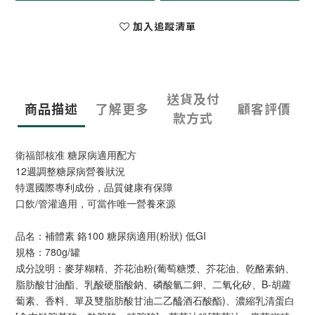
加入追蹤清單
送貨及付
商品描述
了解更多
顧客評價
款方式
衛福部核准 糖尿病適用配方
12週調整糖尿病營養狀況
特選國際專利成份，品質健康有保障
口飲/管灌適用，可當作唯一營養來源
品名：補體素 鉻100 糖尿病適用(粉狀) 低GI
規格：780g/罐
成分說明：麥芽糊精、芥花油粉(葡萄糖漿、芥花油、乾酪素鈉、
脂肪酸甘油酯、乳酸硬脂酸鈉、磷酸氫二鉀、二氧化矽、B-胡蘿
蔔素、香料、單及雙脂肪酸甘油二乙醯酒石酸酯)、濃縮乳清蛋白