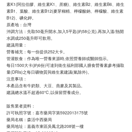
素K1(阿拉伯膠、維生素K1、蔗糖)、維生素B2、維生素B6、維生
素B1、葉酸、維生素B12(麥芽糊精、檸檬酸鈉、檸檬酸、維生素
B12)、碘化鉀。
原產地：台灣
沖調方法：先取50毫升開水,加入5平匙(約58公克),再加入溫/熱開
水調成250毫升即可飲用。
建議用量：
營養補充：每一份提供252大卡。
管灌飲食：作為唯一營養來源時,依照營養師或醫師指示。
每日1500大卡(約6份)可達到衛生福利部國人膳食營養素參考攝取
量(DRIs)之每日礦物質與維生素建議(氣除外)。
注意事項：
本產品含有牛奶類、大豆、燕麥及其製品。
建議總水溫不超過60℃,以保留營養成分。
販售業者資料：
許可執照字號：嘉市藥局字第5922013175號
藥局名稱：森活中西藥局
藥局地址：嘉義市東區吳鳳北路208號一樓