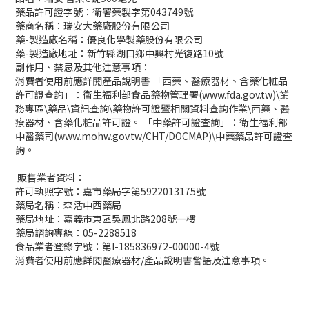
藥品許可證字號：衛署藥製字第043749號
藥商名稱：瑞安大藥廠股份有限公司
藥-製造廠名稱：優良化學製藥股份有限公司
藥-製造廠地址：新竹縣湖口鄉中興村光復路10號
副作用、禁忌及其他注意事項：
消費者使用前應詳閱產品說明書 「西藥、醫療器材、含藥化粧品
許可證查詢」：衛生福利部食品藥物管理署(www.fda.gov.tw)\業
務專區\藥品\資訊查詢\藥物許可證暨相關資料查詢作業\西藥、醫
療器材、含藥化粧品許可證。 「中藥許可證查詢」：衛生福利部
中醫藥司(www.mohw.gov.tw/CHT/DOCMAP)\中藥藥品許可證查
詢。
販售業者資料：
許可執照字號：嘉市藥局字第5922013175號
藥局名稱：森活中西藥局
藥局地址：嘉義市東區吳鳳北路208號一樓
藥局諮詢專線：05-2288518
食品業者登錄字號：第I-185836972-00000-4號
消費者使用前應詳閱醫療器材/產品說明書警語及注意事項。