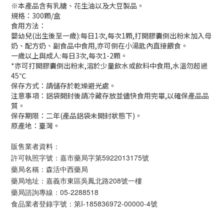
※本產品含有乳糖、花生油以及大豆製品。
規格：300顆/盒
食用方法：
嬰幼兒(出生後至一歲):每日1次,每次1顆,打開膠囊倒出粉末加入母
奶、配方奶、副食品中食用,亦可倒在小湯匙內直接餵食。
一歲以上與成人:每日3次,每次1-2顆。
*亦可打開膠囊倒出粉末,溶於少量飲水或飲料中食用,水溫勿超過
45℃
保存方式：請儲存於乾燥避光處。
注意事項：鋁袋開封後請冷藏存放並儘快食用完畢,以確保產品品
質。
保存期限：二年(產品鋁袋未開封狀態下)。
原產地：臺灣。
販售業者資料：
許可執照字號：嘉市藥局字第5922013175號
藥局名稱：森活中西藥局
藥局地址：嘉義市東區吳鳳北路208號一樓
藥局諮詢專線：05-2288518
食品業者登錄字號：第I-185836972-00000-4號