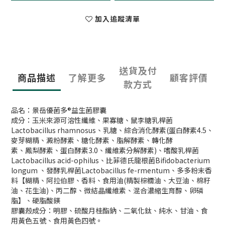
加入追蹤清單
送貨及付
商品描述
了解更多
顧客評價
款方式
品名：景岳優菌多®益生菌膠囊
成分：玉米來源可溶性纖維、果寡糖、鼠李糖乳桿菌
Lactobacillus rhamnosus、乳糖、綜合消化酵素(蛋白酵素4.5、
麥芽糊精、澱粉酵素、糖化酵素、脂解酵素、轉化酵
素、鳳梨酵素、蛋白酵素3.0、纖維素分解酵素)、嗜酸乳桿菌
Lactobacillus acid-ophilus、比菲德氏龍根菌Bifidobacterium
longum 、發酵乳桿菌Lactobacillus fe-rmentum、多多粉末香
料【糊精、阿拉伯膠、香料、食用油(精製棕櫚油、大豆油、棉籽
油、花生油)、丙二醇、微結晶纖維素、混合濃縮生育醇、卵磷
脂】、硬脂酸鎂
膠囊殼成分：明膠、硫酸月桂酯鈉、二氧化鈦、純水、甘油、食
用黃色五號、食用黃色四號。