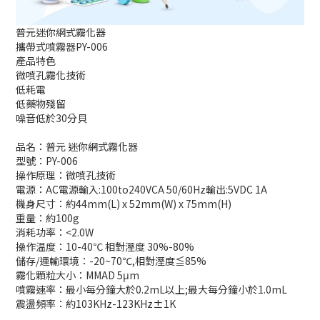
普元迷你網式霧化器
攜帶式噴霧器PY-006
產品特色
微噴孔霧化技術
低耗電
低藥物殘留
噪音低於30分貝
品名：普元 迷你網式霧化器
型號：PY-006
操作原理：微噴孔技術
電源：AC電源輸入:100to240VCA 50/60Hz輸出:5VDC 1A
機身尺寸：約44mm(L) x 52mm(W) x 75mm(H)
重量：約100g
消耗功率：<2.0W
操作温度：10-40℃ 相對溼度 30%-80%
儲存/運輸環境：-20~70℃,相對溼度≦85%
霧化顆粒大小：MMAD 5μm
噴霧速率：最小每分鐘大於0.2mL以上;最大每分鐘小於1.0mL
震盪頻率：約103KHz-123KHz±1K