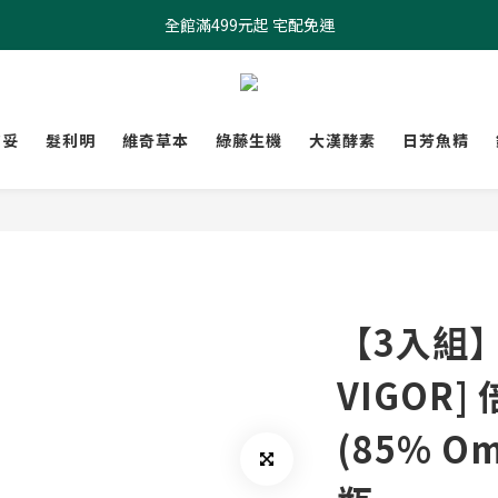
全館滿499元起 宅配免運
全館滿499元起 宅配免運
加入會員 $100元購物金現領現折
全館滿499元起 宅配免運
膚妥
髮利明
維奇草本
綠藤生機
大漢酵素
日芳魚精
【3入組】
VIGOR
(85% Om