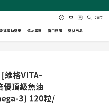
找商品
銳速運動醫學
慎友專區
傷口照護
醫材用品
立即購買
[維格VITA-
] 倍優頂級魚油
ega-3) 120粒/