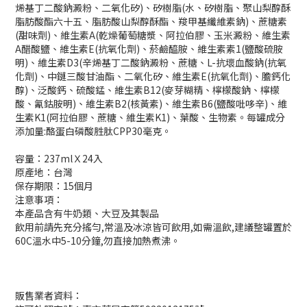
烯基丁二酸鈉澱粉、二氧化矽)、矽樹脂(水、矽樹脂、聚山梨醇酥
脂肪酸酯六十五、脂肪酸山梨醇酥酯、羧甲基纖維素鈉)、蔗糖素
(甜味劑)、維生素A(乾燥葡萄糖漿、阿拉伯膠、玉米澱粉、維生素
A醋酸鹽、維生素E(抗氧化劑)、菸鹼醯胺、維生素素1(鹽酸硫胺
明)、維生素D3(辛烯基丁二酸鈉澱粉、蔗糖、L-抗壞血酸鈉(抗氧
化劑)、中鏈三酸甘油酯、二氧化矽、維生素E(抗氧化劑)、膽鈣化
醇)、泛酸鈣、硫酸錳、維生素B12(麥芽糊精、檸檬酸鈉、檸檬
酸、氰鈷胺明)、維生素B2(核黃素)、維生素B6(鹽酸吡哆辛)、維
生素K1(阿拉伯膠、蔗糖、維生素K1)、葉酸、生物素。每罐成分
添加量:酪蛋白磷酸胜肽CPP30毫克。
容量：237mlＸ24入
原產地：台灣
保存期限：15個月
注意事項：
本產品含有牛奶類、大豆及其製品
飲用前請先充分搖勻,常溫及冰涼皆可飲用,如需溫飲,建議整罐置於
60C溫水中5-10分鐘,勿直接加熱煮沸。
販售業者資料：