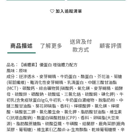
加入追蹤清單
送貨及付
商品描述
了解更多
顧客評價
款方式
品名：【補體素】優蛋白 增強體力配方
風味：原味
成分：逆滲透水、麥芽糊精、牛奶蛋白、酪蛋白、芥花油、菊糖
(菊苣纖維)、難消化性麥芽糊精、乳清蛋白、中鏈三酸甘油酯
(MCT)、碳酸鈣、綜合礦物質(磷酸鈣、氧化鎂、麥芽糊精、鉬酵
母、硫酸鋅、硒酸鈉、硫酸錳、三氯化鉻、硫酸銅、碘化鉀)、牛
初乳(含免疫球蛋白lgG,牛初乳、牛奶蛋白濃縮物、脫脂奶粉、中
鏈三酸甘油酯、葵花卵磷脂、香料)、檸檬酸鉀、氯化鎂、檸檬
酸、磷酸氫二鉀、氯化膽生僉、氯化鉀、脂肪酸甘油酯、維生素
C(抗壞血酸鈉)、酪蛋白磷酸胜肽(CPP)、香料、卵磷脂(大豆來
源)、脂肪酸蔗糖酯、硫酸亞鐵、牛磺酸、結蘭膠、鹿角菜膠(鹿角
菜膠、葡萄糖)、維生素E(乙酸dl-a-生育醇酯、乾燥葡萄糖漿、辛