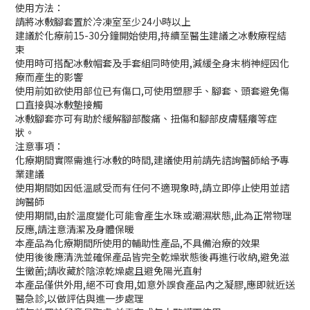
使用方法：
請將冰敷腳套置於冷凍室至少24小時以上
建議於化療前15-30分鐘開始使用,持續至醫生建議之冰敷療程結
束
使用時可搭配冰敷帽套及手套組同時使用,減緩全身末梢神經因化
療而產生的影響
使用前如欲使用部位已有傷口,可使用塑膠手、腳套、頭套避免傷
口直接與冰敷墊接觸
冰敷腳套亦可有助於緩解腳部酸痛、扭傷和腳部皮膚騷癢等症
狀。
注意事項：
化療期間實際需進行冰敷的時間,建議使用前請先諮詢醫師給予專
業建議
使用期間如因低溫感受而有任何不適現象時,請立即停止使用並諮
詢醫師
使用期間,由於溫度變化可能會產生水珠或潮濕狀態,此為正常物理
反應,請注意清潔及身體保暖
本產品為化療期間所使用的輔助性產品,不具備治療的效果
使用後後應清洗並確保產品皆完全乾燥狀態後再進行收納,避免滋
生黴菌;請收藏於陰涼乾燥處且避免陽光直射
本產品僅供外用,絕不可食用,如意外誤食產品內之凝膠,應即就近送
醫急診,以做評估與進一步處理