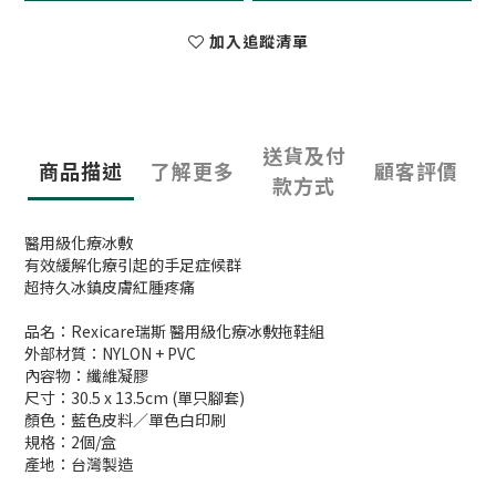
加入追蹤清單
送貨及付
商品描述
了解更多
顧客評價
款方式
醫用級化療冰敷
有效緩解化療引起的手足症候群
超持久冰鎮皮膚紅腫疼痛
品名：Rexicare瑞斯 醫用級化療冰敷拖鞋組
外部材質：NYLON + PVC
內容物：纖維凝膠
尺寸：30.5 x 13.5cm (單只腳套)
顏色：藍色皮料／單色白印刷
規格：2個/盒
產地：台灣製造