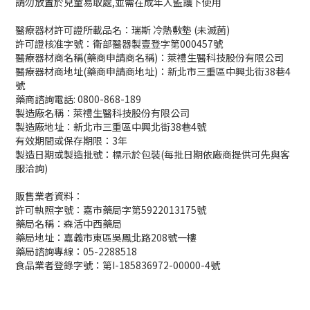
請勿放置於兒童易取處,並需在成年人監護下使用
醫療器材許可證所載品名：瑞斯 冷熱敷墊 (未滅菌)
許可證核准字號：衛部醫器製壹登字第000457號
醫療器材商名稱(藥商申請商名稱)：萊禮生醫科技股份有限公司
醫療器材商地址(藥商申請商地址)：新北市三重區中興北街38巷4
號
藥商諮詢電話: 0800-868-189
製造廠名稱：萊禮生醫科技股份有限公司
製造廠地址：新北市三重區中興北街38巷4號
有效期間或保存期限：3年
製造日期或製造批號：標示於包裝(每批日期依廠商提供可先與客
服洽詢)
販售業者資料：
許可執照字號：嘉市藥局字第5922013175號
藥局名稱：森活中西藥局
藥局地址：嘉義市東區吳鳳北路208號一樓
藥局諮詢專線：05-2288518
食品業者登錄字號：第I-185836972-00000-4號