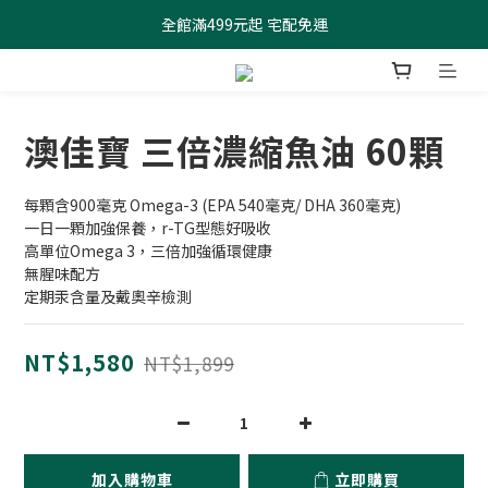
全館滿499元起 宅配免運
全館滿499元起 宅配免運
加入會員 $100元購物金現領現折
全館滿499元起 宅配免運
澳佳寶 三倍濃縮魚油 60顆
每顆含900毫克 Omega-3 (EPA 540毫克/ DHA 360毫克)
一日一顆加強保養，r-TG型態好吸收
高單位Omega 3，三倍加強循環健康
無腥味配方
定期汞含量及戴奧辛檢測
NT$1,580
NT$1,899
加入購物車
立即購買