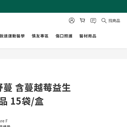
找商品
銳速運動醫學
慎友專區
傷口照護
醫材用品
立即購買
私舒蔓 含蔓越莓益生
品 15袋/盒
e F
建議量