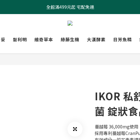
全館滿499元起 宅配免運
全館滿499元起 宅配免運
加入會員 $100元購物金現領現折
全館滿499元起 宅配免運
膚妥
髮利明
維奇草本
綠藤生機
大漢酵素
日芳魚精
IKOR 
菌 錠狀食
蔓越莓 36,000mg使用
採用專利蔓越莓CranPur
有效成分─前花青素達