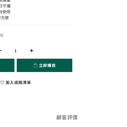
日守護
份使用
都方便
0
立即購買
加入追蹤清單
顧客評價