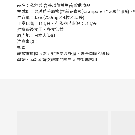
品名：私舒蔓 含蔓越莓益生菌 錠狀食品
主成份：蔓越莓萃取物(含前花青素)Cranpure F® 300倍
內容量：15克(250mg×4粒×15袋)
平常保養：1包/日，有私密時狀況：2包/天
建議飯後食用，多食無益。
原產地：日本大阪府
注意事項：
奶素
請放置於陰涼處，避免高溫多溼、陽光直曬的環境
孕婦、哺乳期婦女請詢問醫事人員後再食用