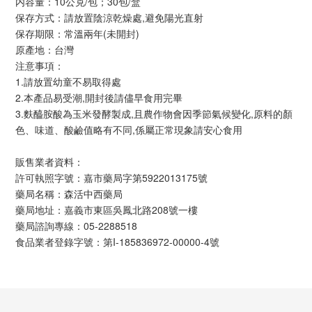
内容量：10公克/包；30包/盒
保存方式：請放置陰涼乾燥處,避免陽光直射
保存期限：常溫兩年(未開封)
原產地：台灣
注意事項：
1.請放置幼童不易取得處
2.本產品易受潮,開封後請儘早食用完畢
3.麩醯胺酸為玉米發酵製成,且農作物會因季節氣候變化,原料的顏
色、味道、酸鹼值略有不同,係屬正常現象請安心食用
販售業者資料：
許可執照字號：嘉市藥局字第5922013175號
藥局名稱：森活中西藥局
藥局地址：嘉義市東區吳鳳北路208號一樓
藥局諮詢專線：05-2288518
食品業者登錄字號：第I-185836972-00000-4號