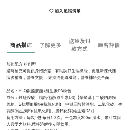
加入追蹤清單
送貨及付
商品描述
了解更多
顧客評價
款方式
加強配方 粉劑型
適時補充可提供身體所需，有助調節生理機能，促進新陳代謝，
病後補養，營養支援 ，維持消化道機能，營養補給更全面。
品名：Hi-Q麩醯胺酸+維生素D3粉包
成分：麩醯胺酸、膽鈣化醇(維生素D3)【辛烯基丁二酸鈉澱粉、
蔗糖、L-抗壞血酸鈉(抗氧化劑)、中鏈三酸甘油酯、二氧化矽、生
育醇(維生素E)(抗氧化劑)、膽鈣化醇(維生素D3)】
食用方法：每次1包·每日1-3次。一包加入200ml溫水、果汁或個
人喜愛之飲料,攪拌溶解後立即飲用。