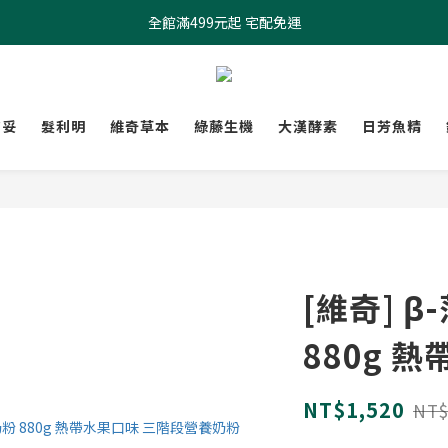
全館滿499元起 宅配免運
全館滿499元起 宅配免運
加入會員 $100元購物金現領現折
全館滿499元起 宅配免運
膚妥
髮利明
維奇草本
綠藤生機
大漢酵素
日芳魚精
[維奇] 
880g 
NT$1,520
NT$