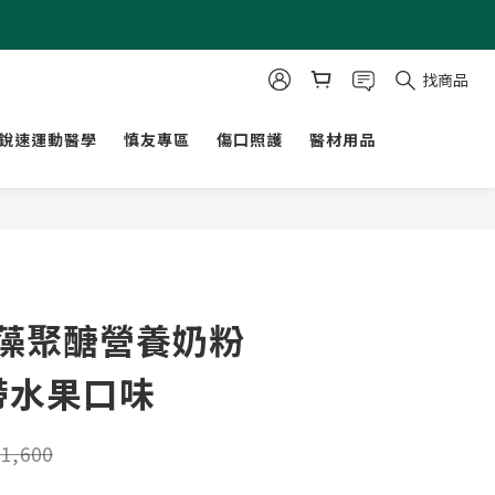
找商品
銳速運動醫學
慎友專區
傷口照護
醫材用品
立即購買
β-藻聚醣營養奶粉
熱帶水果口味
1,600