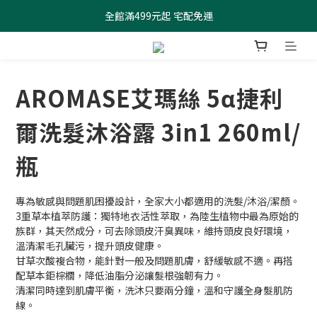
全館滿499元起 宅配免運
全館滿499元起 宅配免運
加入會員 $100元購物金現領現折
全館滿499元起 宅配免運
AROMASE艾瑪絲 5α捷利
爾洗髮沐浴露 3in1 260ml/
瓶
專為敏感與問題肌困擾設計，全家大小都適用的洗髮/沐浴/潔顏。
3重草本植萃防護：獨特地衣活性萃取，為陸生植物中最為原始的
族群，其天然成分，可去除頭皮汗臭異味，維持頭皮良好環境，
溫清潔毛孔臟污，提升頭皮健康。
甘草次酸複合物，能針對一般及問題肌膚，舒緩敏感不適。再搭
配草本鉅棕櫚，降低油脂分泌讓髮根強韌有力。
清潔同時達到肌膚平衡，洗沐只要兩分鐘，溫和守護全身髮肌防
線。