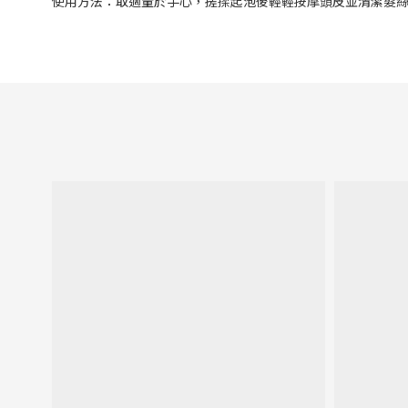
使用方法：取適量於手心，搓揉起泡後輕輕按摩頭皮並清潔髮