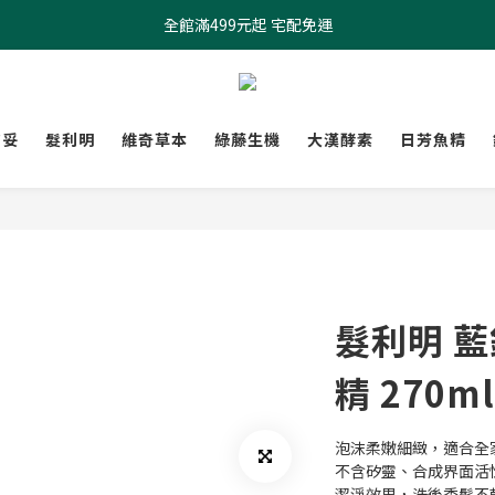
全館滿499元起 宅配免運
全館滿499元起 宅配免運
加入會員 $100元購物金現領現折
全館滿499元起 宅配免運
膚妥
髮利明
維奇草本
綠藤生機
大漢酵素
日芳魚精
髮利明 
精 270m
泡沫柔嫩細緻，適合全
不含矽靈、合成界面活
潔淨效果，洗後秀髮不