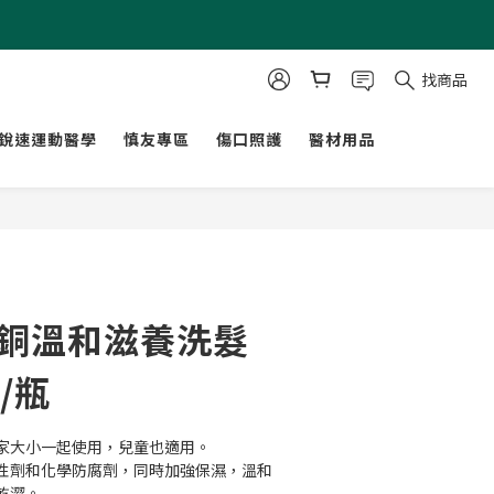
找商品
銳速運動醫學
慎友專區
傷口照護
醫材用品
立即購買
藍銅溫和滋養洗髮
l/瓶
家大小一起使用，兒童也適用。
性劑和化學防腐劑，同時加強保濕，溫和
乾澀。