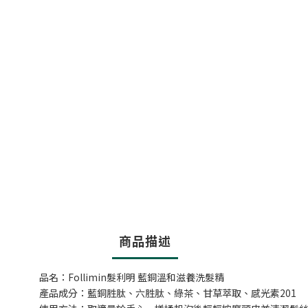
商品描述
品名：Follimin髮利明 藍銅溫和滋養洗髮精
產品成分：藍銅胜肽、六胜肽、綠茶、甘草萃取、感光素201