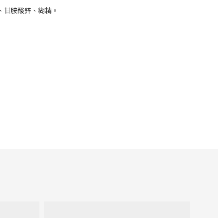
維生素C、甘胺酸鋅、糊精。