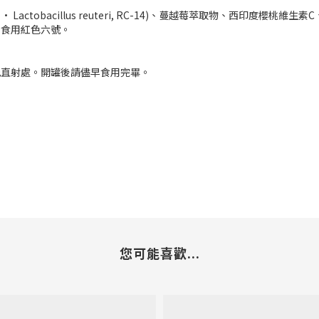
-1 • Lactobacillus reuteri, RC-14)、蔓越莓萃取物、西印度櫻桃
、食用紅色六號。
光直射處。開罐後請儘早食用完畢。
您可能喜歡...