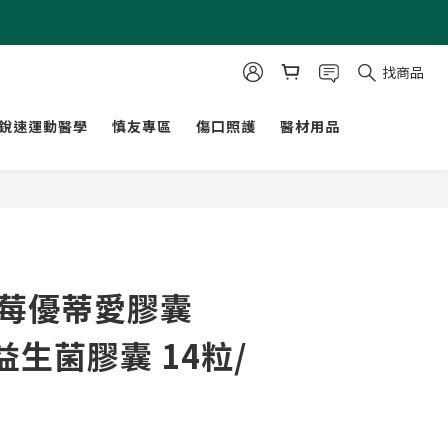
找商品
銳速運動醫學
慎友專區
傷口照護
醫材用品
立即購買
 莓優蒂愛膠囊
 益生菌膠囊 14粒/