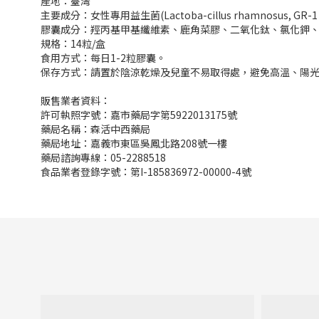
產地：臺灣
主要成分：女性專用益生菌(Lactoba-cillus rhamnosus, GR
膠囊成分：羥丙基甲基纖維素、鹿角菜膠、二氧化鈦、氯化鉀
規格：14粒/盒
食用方式：每日1-2粒膠囊。
保存方式：請置於陰涼乾燥及兒童不易取得處，避免高溫、陽
販售業者資料：
許可執照字號：嘉市藥局字第5922013175號
藥局名稱：森活中西藥局
藥局地址：嘉義市東區吳鳳北路208號一樓
藥局諮詢專線：05-2288518
食品業者登錄字號：第I-185836972-00000-4號