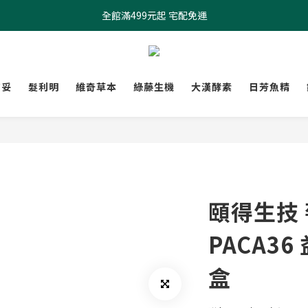
全館滿499元起 宅配免運
全館滿499元起 宅配免運
加入會員 $100元購物金現領現折
全館滿499元起 宅配免運
膚妥
髮利明
維奇草本
綠藤生機
大漢酵素
日芳魚精
頤得生技
PACA36
盒