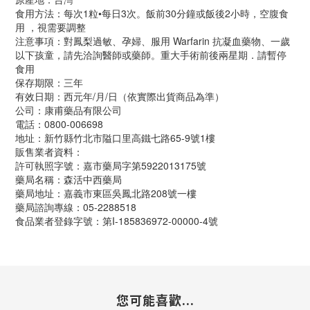
食用方法：每次1粒•每日3次。飯前30分鐘或飯後2小時，空腹食
用 ，視需要調整
注意事項：對鳳梨過敏、孕婦、服用 Warfarin 抗凝血藥物、一歲
以下孩童，請先洽詢醫師或藥師。重大手術前後兩星期．請暫停
食用
保存期限：三年
有效日期：西元年/月/日（依實際出貨商品為準）
公司：康甫藥品有限公司
電話：0800-006698
地址：新竹縣竹北市隘口里高鐵七路65-9號1樓
販售業者資料：
許可執照字號：嘉市藥局字第5922013175號
藥局名稱：森活中西藥局
藥局地址：嘉義市東區吳鳳北路208號一樓
藥局諮詢專線：05-2288518
食品業者登錄字號：第I-185836972-00000-4號
您可能喜歡...