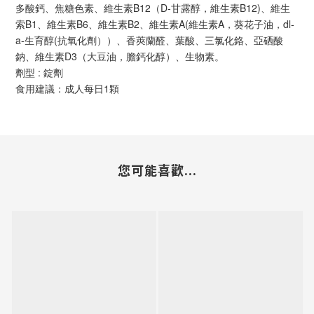
多酸鈣、焦糖色素、維生素B12（D-甘露醇，維生素B12)、維生
索B1、維生素B6、維生素B2、維生素A(維生素A，葵花子油，dl-
a-生育醇(抗氧化劑））、香莢蘭醛、葉酸、三氯化鉻、亞硒酸
鈉、維生素D3（大豆油，膽鈣化醇）、生物素。
劑型 : 錠劑
食用建議：成人每日1顆
您可能喜歡...