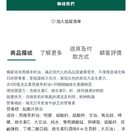
聯絡我們
加入追蹤清單
送貨及付
商品描述
了解更多
顧客評價
款方式
獨家添加黑種草籽油，滿足現代人的高品質健康需求。不僅僅是補充每
日的營養素，更能讓精力充沛，展現出色的表現力及生產力。
含500毫克足量黑種草籽油+20種關鍵維生素礦物質
增強寶護力：含維生素C、維生素D、鋅，維持健康好輕鬆
能量快充：含鐵有助於氧氣的運送及利用，精神飽滿
營養補給：補充日常飲食中缺乏的營養素
營養標 : 如圖片所示
成份：黑種草籽油、明膠、碳酸鈣、硫酸鉀、甘油、氧化鎂、蜂
蠟、維生素C、大豆油、純水、葡萄糖酸錳、卵磷脂、硫酸鋅、菸
鹼鹽銨、丁烯二酸亞鐵、維生素E(濃络d-a-生育醇，大豆油）、本