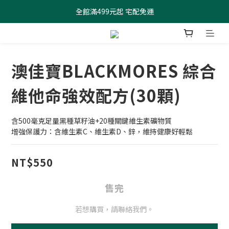
全館滿499元起 宅配免運
全館滿499元起 宅配免運
加入會員 $100元購物金現領現折
全館滿499元起 宅配免運
澳佳寶BLACKMORES 綜合
維他命強效配方(30顆)
含500毫克足量黑種草籽油+20種關鍵維生素礦物質
增強保護力：含維生素C、維生素D、鋅，維持健康好輕鬆
NT$550
售完
若想購買，請聯絡我們。