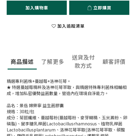
加入購物車
立即購買
加入追蹤清單
送貨及付
商品描述
了解更多
顧客評價
款方式
精選專利菌株+蔓越莓+洛神花萼。
★ 特選蔓越莓精粹及洛神花萼萃取，與精選特殊專利菌株相輔相
成，增加私密優勢益菌數量，營造內在環境自淨能力。
品名：景岳 婦樂寧 益生菌膠囊
規格：30粒/包
成分：菊苣纖維、蔓越莓粉(蔓越莓粉、麥芽糊精、玉米澱粉、卵
磷脂)、鼠李糖乳桿菌Lactobacillusrhamnosus、植物乳桿菌
Lactobacillusplantarum、洛神花萼萃取(洛神花萼萃取、碳酸
鈣)、羅伊氏乳桿菌Lactobacillusreuteri、嗜酸乳桿菌