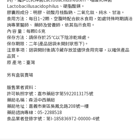
Lactobacillusacidophilus、硬脂酸鎂。
膠囊殼成分：明膠、硫酸月桂酯鈉、二氧化鈦、純水、甘油。
食用方法：每日1~2顆、空腹時配合飲水食用，如處特殊時期請洽
詢專業醫師、 藥師及營養師，依其指示食用。
內 容 量：每顆0.6克
保存方法：請保存於25℃以下陰涼乾燥處。
保存期限：二年(產品鋁袋未開封狀態下)。
注意事項：鋁袋開封後請冷藏存放並儘快食用完畢，以確保產品
品質。
原 產 地：臺灣
另有盒裝賣場
販售業者資料：
許可執照字號：嘉市藥局字第5922013175號
藥局名稱：森活中西藥局
藥局地址：嘉義市東區吳鳳北路208號一樓
藥局諮詢專線：05-2288518
食品業者登錄字號：第I-185836972-00000-4號