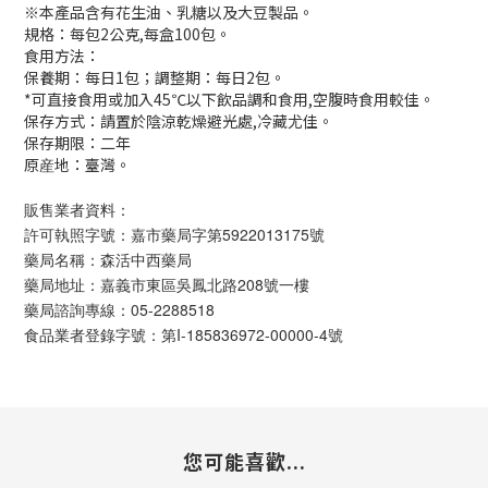
※本產品含有花生油、乳糖以及大豆製品。
規格：每包2公克,每盒100包。
食用方法：
保養期：每日1包；調整期：每日2包。
*可直接食用或加入45℃以下飲品調和食用,空腹時食用較佳。
保存方式：請置於陰涼乾燥避光處,冷藏尤佳。
保存期限：二年
原産地：臺灣。
販售業者資料：
許可執照字號：嘉市藥局字第5922013175號
藥局名稱：森活中西藥局
藥局地址：嘉義市東區吳鳳北路208號一樓
藥局諮詢專線：05-2288518
食品業者登錄字號：第I-185836972-00000-4號
您可能喜歡...