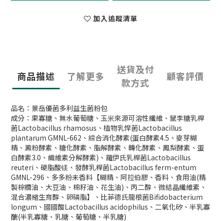
加入追蹤清單
送貨及付
商品描述
了解更多
顧客評價
款方式
品名：景岳優菌多利益生菌粉包
成分：果寡糖、無水葡萄糖、玉米來源可溶性纖維、鼠李糖乳桿
菌Lactobacillus rhamosus、植物乳悍菌Lactobacillus
plantarum GMNL-662、綜合消化酵素(蛋白酵素4.5、麥芽糊
精、澱粉酵素、糖化酵素、脂解酵素、轉化酵素、鳳梨酵素、蛋
白酵素3.0、織維素分解酵素)、羅伊氏乳桿菌Lactobacillus
reuteri、硬脂酸镁、發酵乳桿菌Lactobacillus ferm-entum
GMNL-296、多多粉未香料【糊精、阿拉伯膠、香料、食用油(精
製棕櫚油、大豆油、棉籽油、花生油)、丙二醇、微結晶纖維素、
混合濃縮生育醇、卵磷脂】、比菲德氏龍根菌Bifidobacterium
longum、國國酸Lactobacillus acidophilus、二氧化矽、半乳寡
醣(半乳寡糖、乳糖、葡萄糖、半乳糖)